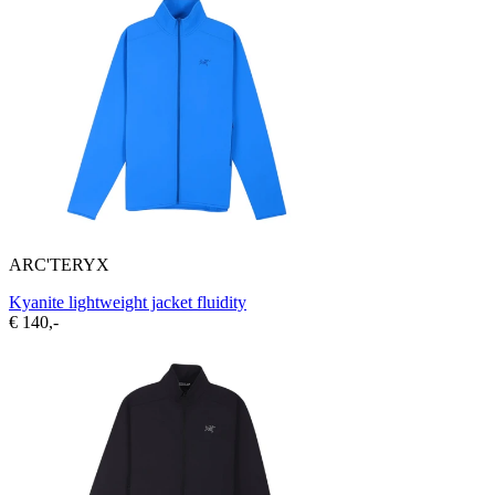
ARC'TERYX
Kyanite lightweight jacket fluidity
€ 140,-