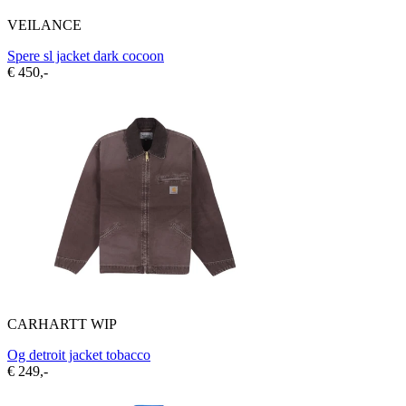
VEILANCE
Spere sl jacket dark cocoon
€ 450,-
CARHARTT WIP
Og detroit jacket tobacco
€ 249,-