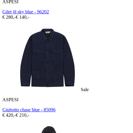
ASPESI
Gilet jil sky blue - 96202
€ 280,-
€ 140,-
Sale
ASPESI
Giubotto chase blue - 85096
€ 420,-
€ 210,-