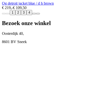
Og detroit jacket blue / d h brown
€ 219,-
€ 109,50
1
2
3
4
Bezoek onze winkel
Oosterdijk 40,
8601 BV Sneek