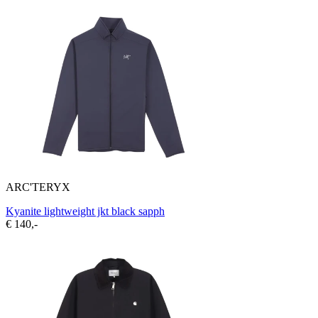
ARC'TERYX
Kyanite lightweight jkt black sapph
€ 140,-