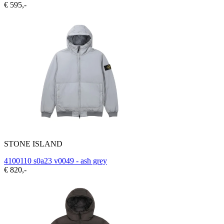
€ 595,-
STONE ISLAND
4100110 s0a23 v0049 - ash grey
€ 820,-