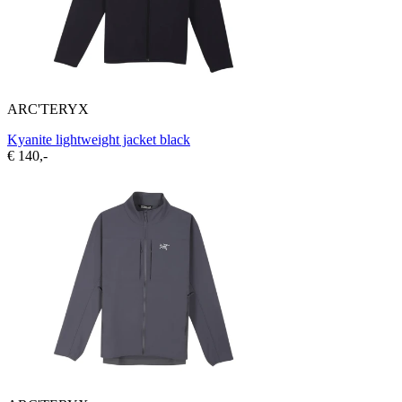
ARC'TERYX
Kyanite lightweight jacket black
€ 140,-