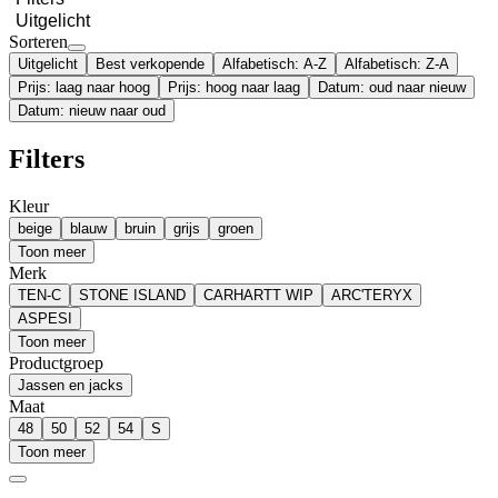
Uitgelicht
Sorteren
Uitgelicht
Best verkopende
Alfabetisch: A-Z
Alfabetisch: Z-A
Prijs: laag naar hoog
Prijs: hoog naar laag
Datum: oud naar nieuw
Datum: nieuw naar oud
Filters
Kleur
beige
blauw
bruin
grijs
groen
Toon meer
Merk
TEN-C
STONE ISLAND
CARHARTT WIP
ARC'TERYX
ASPESI
Toon meer
Productgroep
Jassen en jacks
Maat
48
50
52
54
S
Toon meer