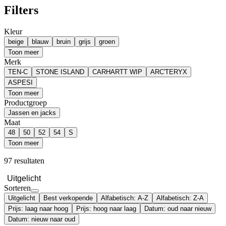
Filters
Kleur
beige
blauw
bruin
grijs
groen
Toon meer
Merk
TEN-C
STONE ISLAND
CARHARTT WIP
ARC'TERYX
ASPESI
Toon meer
Productgroep
Jassen en jacks
Maat
48
50
52
54
S
Toon meer
97 resultaten
Uitgelicht
Sorteren
Uitgelicht
Best verkopende
Alfabetisch: A-Z
Alfabetisch: Z-A
Prijs: laag naar hoog
Prijs: hoog naar laag
Datum: oud naar nieuw
Datum: nieuw naar oud