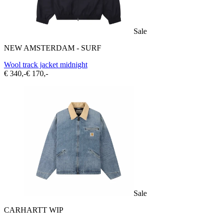
Sale
NEW AMSTERDAM - SURF
Wool track jacket midnight
€ 340,-
€ 170,-
Sale
CARHARTT WIP