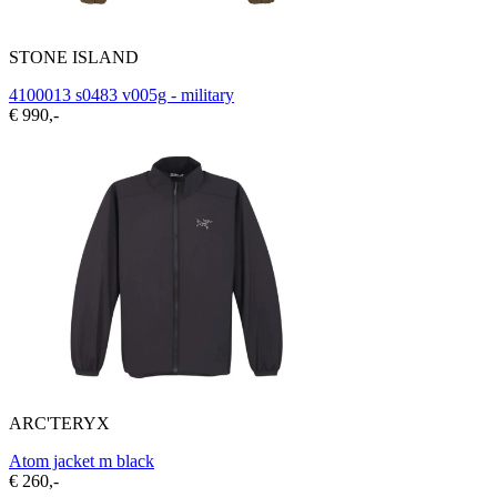
STONE ISLAND
4100013 s0483 v005g - military
€ 990,-
ARC'TERYX
Atom jacket m black
€ 260,-