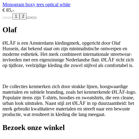
Monogram boxy tees optical white
€ 85,-
1
2
Olaf
ØLÅF is een Amsterdams kledingmerk, opgericht door Olaf
Hussein, dat bekend staat om zijn minimalistische ontwerpen en
moderne esthetiek. Het merk combineert internationale streetwear-
invloeden met een eigenzinnige Nederlandse flair. ØLÅF richt zich
op tijdloze, veelzijdige kleding die zowel stijlvol als comfortabel is.
De collecties kenmerken zich door strakke lijnen, hoogwaardige
materialen en subtiele branding, zoals het kenmerkende ØLÅF-logo.
Populaire items zijn T-shirts, hoodies en sweatshirts, die een cleane,
urban look uitstralen. Naast stijl zet ØLÅF in op duurzaamheid: het
merk gebruikt kwalitatieve materialen en streeft naar een bewuste
productie, wat resulteert in kleding die lang meegaat.
Bezoek onze winkel