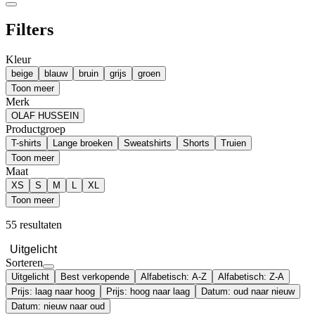
Filters
Kleur
beige
blauw
bruin
grijs
groen
Toon meer
Merk
OLAF HUSSEIN
Productgroep
T-shirts
Lange broeken
Sweatshirts
Shorts
Truien
Toon meer
Maat
XS
S
M
L
XL
Toon meer
55 resultaten
Uitgelicht
Sorteren
Uitgelicht
Best verkopende
Alfabetisch: A-Z
Alfabetisch: Z-A
Prijs: laag naar hoog
Prijs: hoog naar laag
Datum: oud naar nieuw
Datum: nieuw naar oud