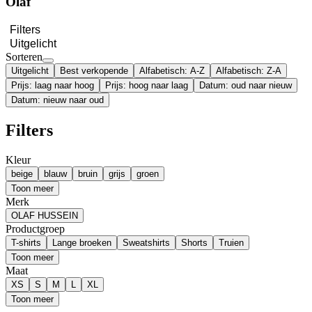
Olaf
Filters
Uitgelicht
Sorteren
Uitgelicht
Best verkopende
Alfabetisch: A-Z
Alfabetisch: Z-A
Prijs: laag naar hoog
Prijs: hoog naar laag
Datum: oud naar nieuw
Datum: nieuw naar oud
Filters
Kleur
beige
blauw
bruin
grijs
groen
Toon meer
Merk
OLAF HUSSEIN
Productgroep
T-shirts
Lange broeken
Sweatshirts
Shorts
Truien
Toon meer
Maat
XS
S
M
L
XL
Toon meer