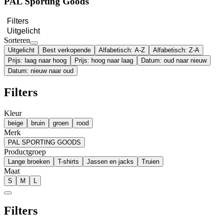
PAL Sporting Goods
Filters
Uitgelicht
Sorteren
Uitgelicht
Best verkopende
Alfabetisch: A-Z
Alfabetisch: Z-A
Prijs: laag naar hoog
Prijs: hoog naar laag
Datum: oud naar nieuw
Datum: nieuw naar oud
Filters
Kleur
beige
bruin
groen
rood
Merk
PAL SPORTING GOODS
Productgroep
Lange broeken
T-shirts
Jassen en jacks
Truien
Maat
S
M
L
Filters