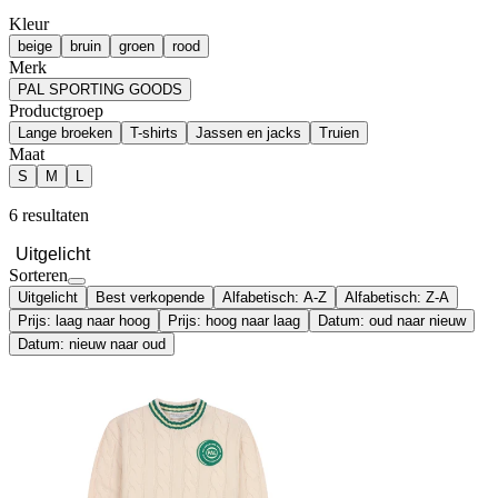
Kleur
beige
bruin
groen
rood
Merk
PAL SPORTING GOODS
Productgroep
Lange broeken
T-shirts
Jassen en jacks
Truien
Maat
S
M
L
6 resultaten
Uitgelicht
Sorteren
Uitgelicht
Best verkopende
Alfabetisch: A-Z
Alfabetisch: Z-A
Prijs: laag naar hoog
Prijs: hoog naar laag
Datum: oud naar nieuw
Datum: nieuw naar oud