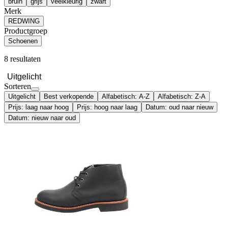
bruin
grijs
veelkleurig
zwart
Merk
REDWING
Productgroep
Schoenen
8 resultaten
Uitgelicht
Sorteren
Uitgelicht
Best verkopende
Alfabetisch: A-Z
Alfabetisch: Z-A
Prijs: laag naar hoog
Prijs: hoog naar laag
Datum: oud naar nieuw
Datum: nieuw naar oud