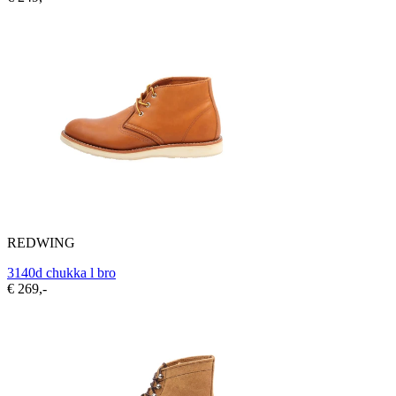
REDWING
3140d chukka l bro
€ 269,-