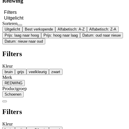
Redwing
Filters
Uitgelicht
Sorteren
Uitgelicht
Best verkopende
Alfabetisch: A-Z
Alfabetisch: Z-A
Prijs: laag naar hoog
Prijs: hoog naar laag
Datum: oud naar nieuw
Datum: nieuw naar oud
Filters
Kleur
bruin
grijs
veelkleurig
zwart
Merk
REDWING
Productgroep
Schoenen
Filters
Kleur