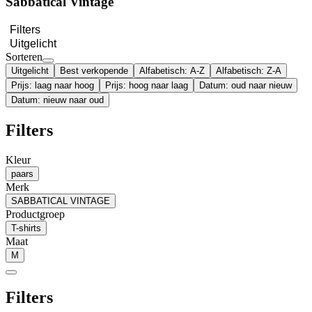
Sabbatical Vintage
Filters
Uitgelicht
Sorteren
Uitgelicht
Best verkopende
Alfabetisch: A-Z
Alfabetisch: Z-A
Prijs: laag naar hoog
Prijs: hoog naar laag
Datum: oud naar nieuw
Datum: nieuw naar oud
Filters
Kleur
paars
Merk
SABBATICAL VINTAGE
Productgroep
T-shirts
Maat
M
Filters