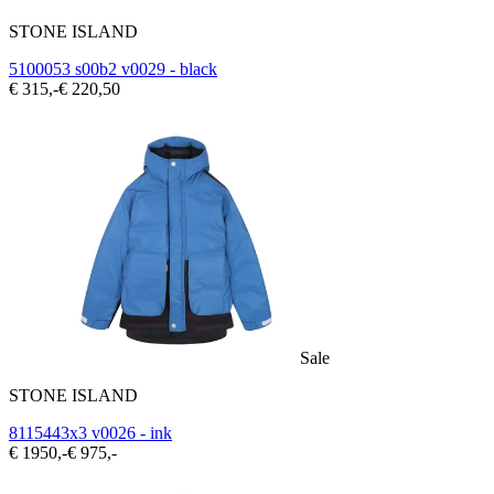
STONE ISLAND
5100053 s00b2 v0029 - black
€ 315,-
€ 220,50
Sale
STONE ISLAND
8115443x3 v0026 - ink
€ 1950,-
€ 975,-