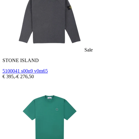
Sale
STONE ISLAND
5100041 s00n9 v0m65
€ 395,-
€ 276,50