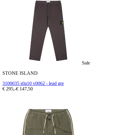
Sale
STONE ISLAND
3100035 s0a10 v0062 - lead gre
€ 295,-
€ 147,50