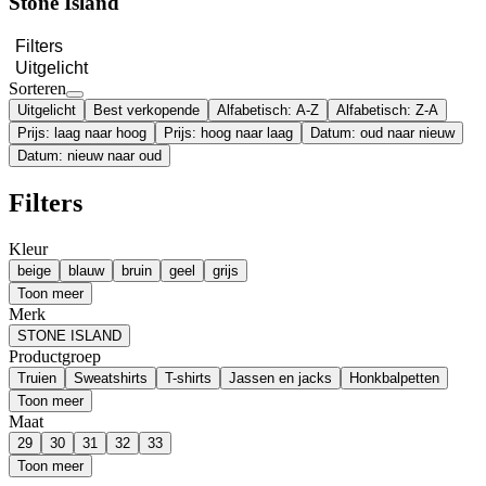
Stone Island
Filters
Uitgelicht
Sorteren
Uitgelicht
Best verkopende
Alfabetisch: A-Z
Alfabetisch: Z-A
Prijs: laag naar hoog
Prijs: hoog naar laag
Datum: oud naar nieuw
Datum: nieuw naar oud
Filters
Kleur
beige
blauw
bruin
geel
grijs
Toon meer
Merk
STONE ISLAND
Productgroep
Truien
Sweatshirts
T-shirts
Jassen en jacks
Honkbalpetten
Toon meer
Maat
29
30
31
32
33
Toon meer