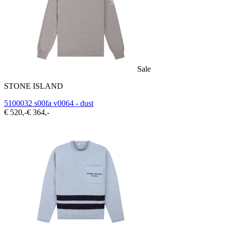
Sale
STONE ISLAND
5100032 s00fa v0064 - dust
€ 520,-
€ 364,-