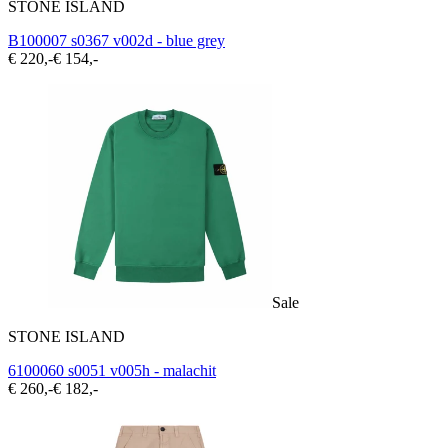
STONE ISLAND
B100007 s0367 v002d - blue grey
€ 220,-
€ 154,-
Sale
STONE ISLAND
6100060 s0051 v005h - malachit
€ 260,-
€ 182,-