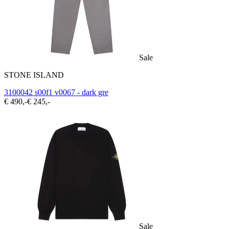
Sale
STONE ISLAND
3100042 s00f1 v0067 - dark gre
€ 490,-
€ 245,-
Sale