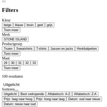
Filters
Kleur
beige
blauw
bruin
geel
grijs
Toon meer
Merk
STONE ISLAND
Productgroep
Truien
Sweatshirts
T-shirts
Jassen en jacks
Honkbalpetten
Toon meer
Maat
29
30
31
32
33
Toon meer
100 resultaten
Uitgelicht
Sorteren
Uitgelicht
Best verkopende
Alfabetisch: A-Z
Alfabetisch: Z-A
Prijs: laag naar hoog
Prijs: hoog naar laag
Datum: oud naar nieuw
Datum: nieuw naar oud