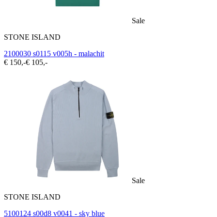
Sale
STONE ISLAND
2100030 s0115 v005h - malachit
€ 150,-
€ 105,-
Sale
STONE ISLAND
5100124 s00d8 v0041 - sky blue