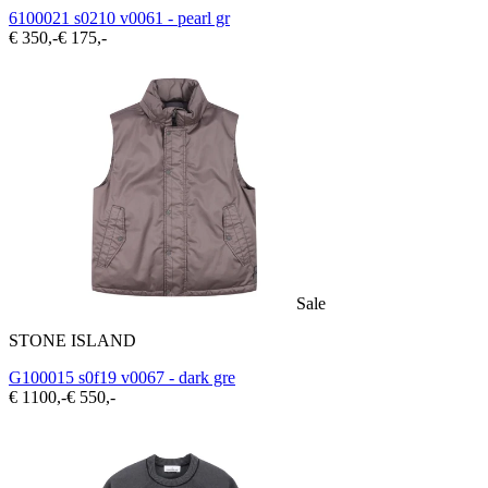
6100021 s0210 v0061 - pearl gr
€ 350,-
€ 175,-
Sale
STONE ISLAND
G100015 s0f19 v0067 - dark gre
€ 1100,-
€ 550,-