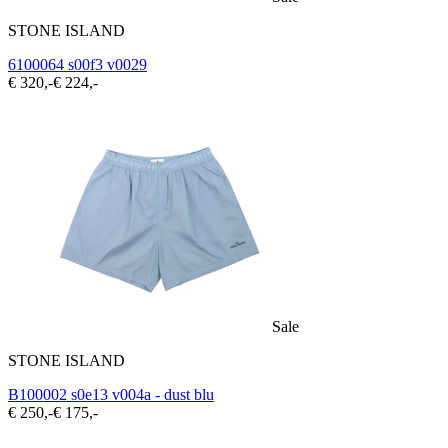
STONE ISLAND
6100064 s00f3 v0029
€ 320,-
€ 224,-
Sale
STONE ISLAND
B100002 s0e13 v004a - dust blu
€ 250,-
€ 175,-