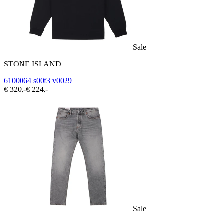
Sale
STONE ISLAND
6100064 s00f3 v0029
€ 320,-
€ 224,-
Sale