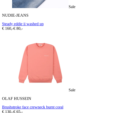
Sale
NUDIE-JEANS
Steady eddie ii washed up
€ 160,-
€ 80,-
Sale
OLAF HUSSEIN
Brushstroke face crewneck burnt coral
€ 130,-
€ 65,-