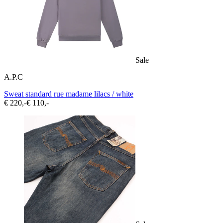
Sale
A.P.C
Sweat standard rue madame lilacs / white
€ 220,-
€ 110,-