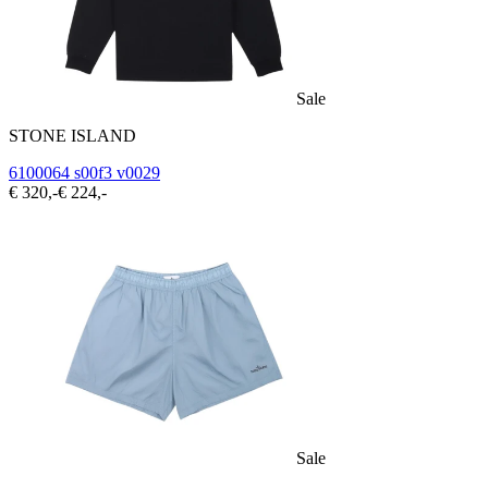
Sale
STONE ISLAND
6100064 s00f3 v0029
€ 320,-
€ 224,-
Sale