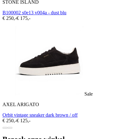
STONE ISLAND
B100002 s0e13 v004a - dust blu
€ 250,-
€ 175,-
Sale
AXEL ARIGATO
Orbit vintage sneaker dark brown / off
€ 250,-
€ 125,-