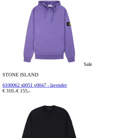
Sale
STONE ISLAND
6100062 s0051 v0047 - lavender
€ 310,-
€ 155,-