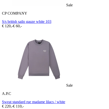
Sale
CP COMPANY
S/s british sailo gauze white 103
€ 120,-
€ 60,-
Sale
A.P.C
Sweat standard rue madame lilacs / white
€ 220,-
€ 110,-