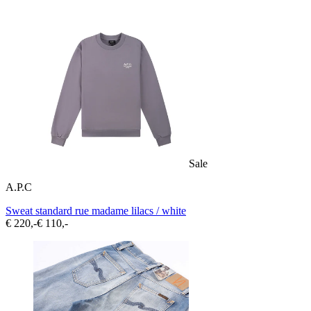
Sale
A.P.C
Sweat standard rue madame lilacs / white
€ 220,-
€ 110,-