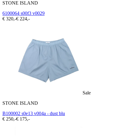
STONE ISLAND
6100064 s00f3 v0029
€ 320,-
€ 224,-
Sale
STONE ISLAND
B100002 s0e13 v004a - dust blu
€ 250,-
€ 175,-