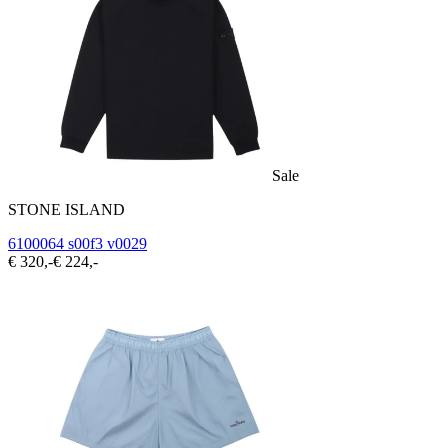
Sale
STONE ISLAND
6100064 s00f3 v0029
€ 320,-
€ 224,-