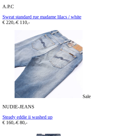
A.P.C
Sweat standard rue madame lilacs / white
€ 220,-
€ 110,-
Sale
NUDIE-JEANS
Steady eddie ii washed up
€ 160,-
€ 80,-