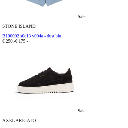
Sale
STONE ISLAND
B100002 s0e13 v004a - dust blu
€ 250,-
€ 175,-
Sale
AXEL ARIGATO