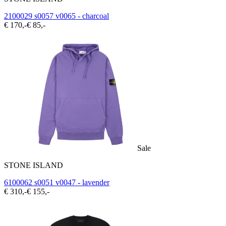
2100029 s0057 v0065 - charcoal
€ 170,-
€ 85,-
Sale
STONE ISLAND
6100062 s0051 v0047 - lavender
€ 310,-
€ 155,-