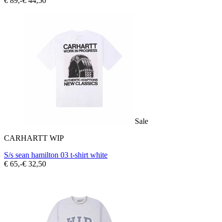
€ 89,-
€ 44,50
Sale
CARHARTT WIP
S/s sean hamilton 03 t-shirt white
€ 65,-
€ 32,50