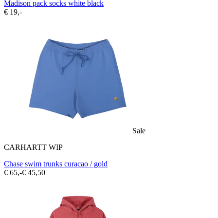
Madison pack socks white black
€ 19,-
Sale
CARHARTT WIP
Chase swim trunks curacao / gold
€ 65,-
€ 45,50