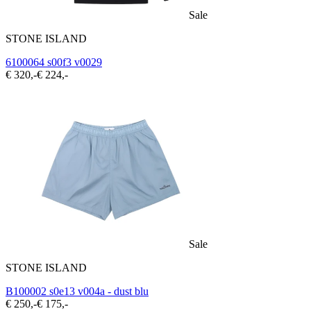
Sale
STONE ISLAND
6100064 s00f3 v0029
€ 320,-
€ 224,-
Sale
STONE ISLAND
B100002 s0e13 v004a - dust blu
€ 250,-
€ 175,-