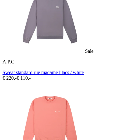
Sale
A.P.C
Sweat standard rue madame lilacs / white
€ 220,-
€ 110,-