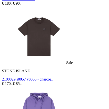
€ 180,-
€ 90,-
Sale
STONE ISLAND
2100029 s0057 v0065 - charcoal
€ 170,-
€ 85,-