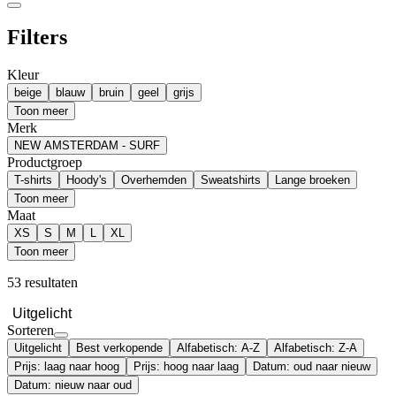
Filters
Kleur
beige
blauw
bruin
geel
grijs
Toon meer
Merk
NEW AMSTERDAM - SURF
Productgroep
T-shirts
Hoody's
Overhemden
Sweatshirts
Lange broeken
Toon meer
Maat
XS
S
M
L
XL
Toon meer
53 resultaten
Uitgelicht
Sorteren
Uitgelicht
Best verkopende
Alfabetisch: A-Z
Alfabetisch: Z-A
Prijs: laag naar hoog
Prijs: hoog naar laag
Datum: oud naar nieuw
Datum: nieuw naar oud