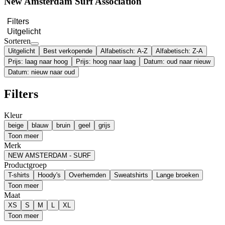
New Amsterdam Surf Association
Filters
Uitgelicht
Sorteren
Uitgelicht
Best verkopende
Alfabetisch: A-Z
Alfabetisch: Z-A
Prijs: laag naar hoog
Prijs: hoog naar laag
Datum: oud naar nieuw
Datum: nieuw naar oud
Filters
Kleur
beige
blauw
bruin
geel
grijs
Toon meer
Merk
NEW AMSTERDAM - SURF
Productgroep
T-shirts
Hoody's
Overhemden
Sweatshirts
Lange broeken
Toon meer
Maat
XS
S
M
L
XL
Toon meer