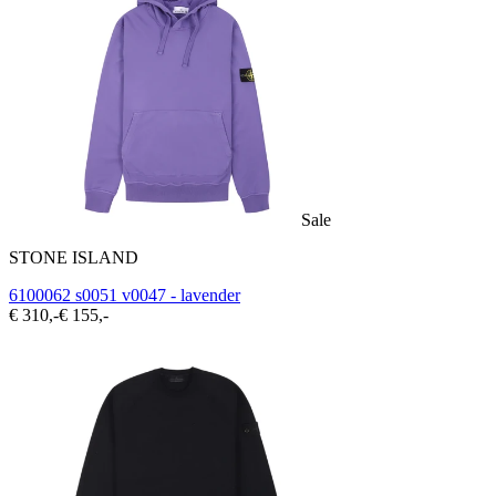
Sale
STONE ISLAND
6100062 s0051 v0047 - lavender
€ 310,-
€ 155,-