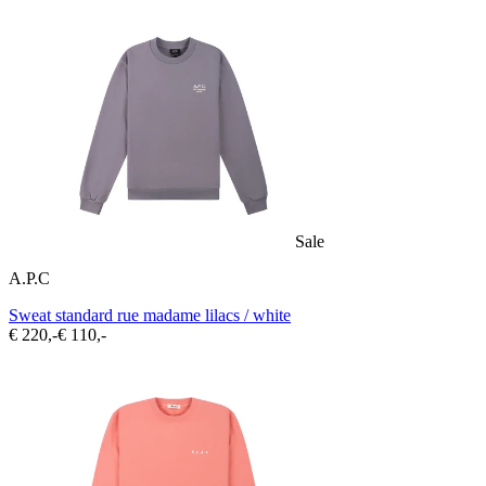
Sale
A.P.C
Sweat standard rue madame lilacs / white
€ 220,-
€ 110,-