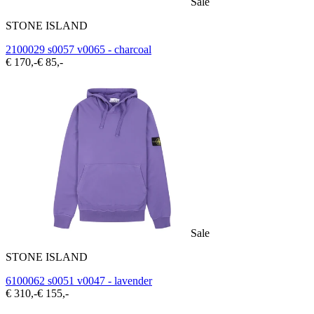
Sale
STONE ISLAND
2100029 s0057 v0065 - charcoal
€ 170,-
€ 85,-
Sale
STONE ISLAND
6100062 s0051 v0047 - lavender
€ 310,-
€ 155,-