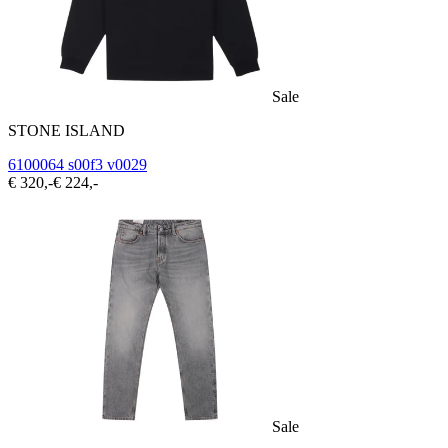
Sale
STONE ISLAND
6100064 s00f3 v0029
€ 320,-
€ 224,-
Sale