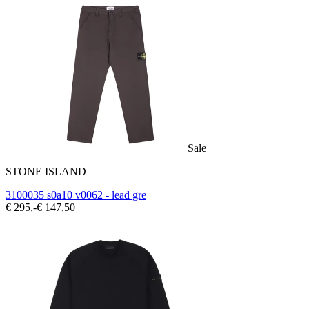
Sale
STONE ISLAND
3100035 s0a10 v0062 - lead gre
€ 295,-
€ 147,50