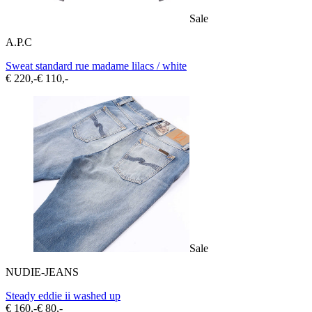
Sale
A.P.C
Sweat standard rue madame lilacs / white
€ 220,-
€ 110,-
Sale
NUDIE-JEANS
Steady eddie ii washed up
€ 160,-
€ 80,-